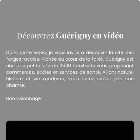
Découvrez
Guérigny en vidéo
Dans cette vidéo, je vous invite à découvrir la cité des
forges royales. Nichée au cœur de la forêt, Guérigny est
une jolie petite ville de 2500 habitants vous proposant
commerces, écoles et services de santé. Alliant nature,
histoire et vie moderne, vous serez séduit par son
charme.
Bon visionnage !