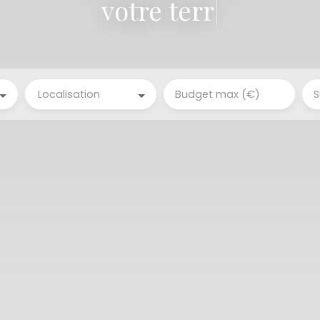
votre terrain
|
Localisation
Budget max (€)
S