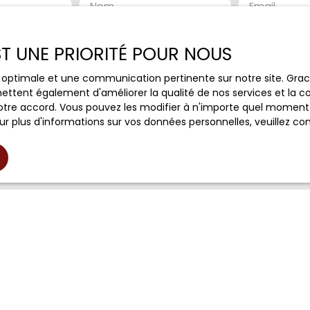
Nom
Email
Type de bien
Localisation
Maison
Raveau (58
EST UNE PRIORITÉ POUR NOUS
(€)
Surface min (m²)
Pièces min
ce optimale et une communication pertinente sur notre site. Gr
ettent également d'améliorer la qualité de nos services et la con
tre accord. Vous pouvez les modifier à n'importe quel moment via
le traitement de mes données personnelles conformément au
r plus d'informations sur vos données personnelles, veuillez co
ez pas faire l'objet de prospection commerciale par voie tél
s inscrire gratuitement sur la liste d'opposition au démarch
e, prévu par l'article L223-1 du code de la consommation, sur l
l.gouv.fr ou par courrier adressé à :
ldline, Service Bloctel, CS 61311, 41013 BLOIS CEDEX.
oir plus sur le traitement de vos données personnelles, veuill
ique de confidentialité
.
Recevoir des annonces