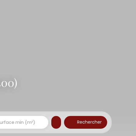
400)
Rechercher
urface min (m²)