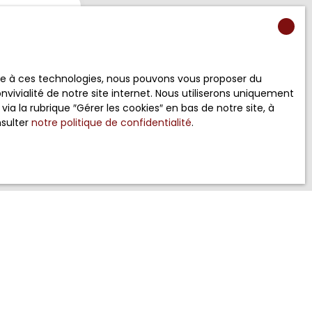
400)
ace à ces technologies, nous pouvons vous proposer du
vivialité de notre site internet. Nous utiliserons uniquement
 la rubrique ″Gérer les cookies″ en bas de notre site, à
 RGPD. Si vous
nsulter
notre politique de confidentialité
.
éphonique, vous
age
e site Internet
ez consulter