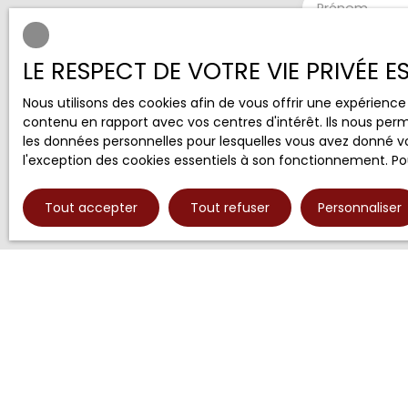
Prénom
Type d'offre
Vente
LE RESPECT DE VOTRE VIE PRIVÉE 
Budget max 
Nous utilisons des cookies afin de vous offrir une expérien
contenu en rapport avec vos centres d'intérêt. Ils nous perm
les données personnelles pour lesquelles vous avez donné vo
J'accepte 
l'exception des cookies essentiels à son fonctionnement. Pou
ne souhait
pouvez vou
téléphoniqu
Tout accepter
Tout refuser
Personnaliser
www.blocte
Société Wor
Pour en sav
notre
polit